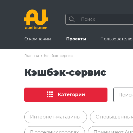
О компании
Проекты
Пользователю
Главная
Кэшбэк-сервис
Кэшбэк-сервис
Категории
Интернет-магазины
С повышенны
В соседних городах
Принимают Aun