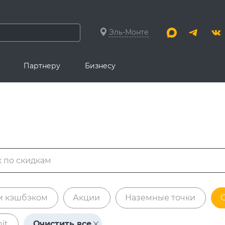
Эль-Монте
Партнеру
Бизнесу
м кэшбэком
Акции
Наземные точки
it
Очистить все