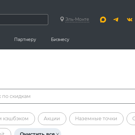
Эль-Монте
Партнеру
Бизнесу
м кэшбэком
Акции
Наземные точки
it
Очистить все