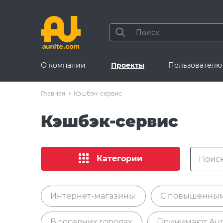
О компании
Проекты
Пользователю
Главная
Кэшбэк-сервис
Кэшбэк-сервис
Категории
Интернет-магазины
С повышенны
В соседних городах
Принимают Aun