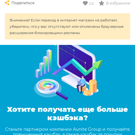
Поделиться
В избранное
123
Внимание! Если переход в интернет-магазин не работает,
убедитесь, что у вас отсутствуют или отключены браузерные
расширения-блокировщики рекламы.
Хотите получать еще больше
кэшбэка?
Станьте партнером компании Aunite Group и получайте
повышенный кэшбэк, а также кэшбэк за покупки