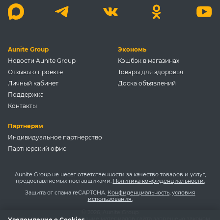
Aunite Group
Экономь
Новости Aunite Group
Кэшбэк в магазинах
Отзывы о проекте
Товары для здоровья
Личный кабинет
Доска объявлений
Поддержка
Контакты
Партнерам
Индивидуальное партнерство
Партнерский офис
Aunite Group не несет ответственности за качество товаров и услуг,
предоставляемых поставщиками.
Политика конфиденциальности.
Защита от спама reCAPTCHA.
Конфиденциальность
,
условия
использования.
© 2026, Aunite Group
Копирование и использование материалов сайта запрещено законом.
Уведомление о Cookies