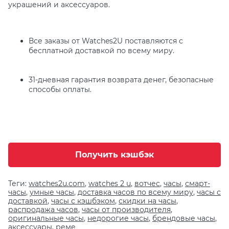
украшений и аксессуаров.
Все заказы от Watches2U поставляются с
бесплатной доставкой по всему миру.
31-дневная гарантия возврата денег, безопасные
способы оплаты.
Получить кэшбэк
Теги:
watches2u.com
,
watches 2 u
,
вотчес
,
часы
,
смарт-
часы
,
умные часы
,
доставка часов по всему миру
,
часы с
доставкой
,
часы с кэшбэком
,
скидки на часы
,
распродажа часов
,
часы от производителя
,
оригинальные часы
,
недорогие часы
,
брендовые часы
,
аксессуары
,
реме