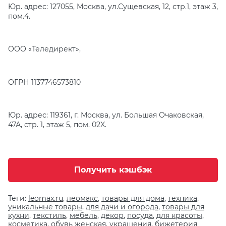
Юр. адрес: 127055, Москва, ул.Сущевская, 12, стр.1, этаж 3,
пом.4.
ООО «Теледирект»,
ОГРН 1137746573810
Юр. адрес: 119361, г. Москва, ул. Большая Очаковская,
47А, стр. 1, этаж 5, пом. 02X.
Получить кэшбэк
Теги:
leomax.ru
,
леомакс
,
товары для дома
,
техника
,
уникальные товары
,
для дачи и огорода
,
товары для
кухни
,
текстиль
,
мебель
,
декор
,
посуда
,
для красоты
,
косметика
,
обувь женская
,
украшения
,
бижетерия