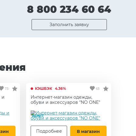
8 800 234 60 64
Заполнить заявку
ения
КЭШБЭК
4.36%
73
63
 и
Интернет-магазин одежды,
обуви и аксессуаров "NO ONE"
AUNIT
Подробнее
азин
В магазин