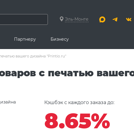
Эль-Монте
Партнеру
Бизнесу
ечатью вашего дизайна "Printio.ru"
оваров с печатью вашег
Кэшбэк с каждого заказа до:
8.65%