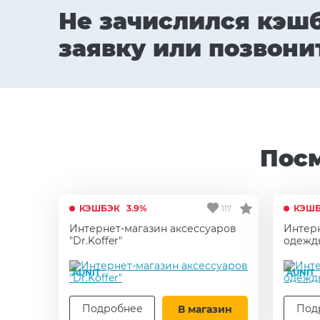
Не зачислился кэш
заявку или позвони
Пос
КЭШБЭК
3.9%
КЭШ
117
Интернет-магазин аксессуаров
Интер
"Dr.Koffer"
одежды
AUNIT
AUNIT
Подробнее
Под
В магазин