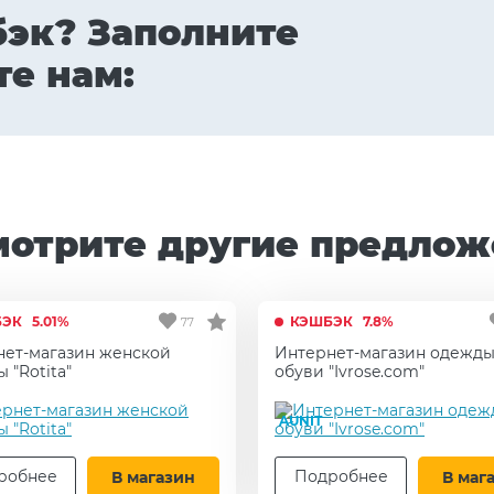
бэк? Заполните
те нам:
мотрите другие предлож
БЭК
5.01%
КЭШБЭК
7.8%
77
нет-магазин женской
Интернет-магазин одежды
 "Rotita"
обуви "Ivrose.com"
AUNIT
робнее
Подробнее
В магазин
В маг