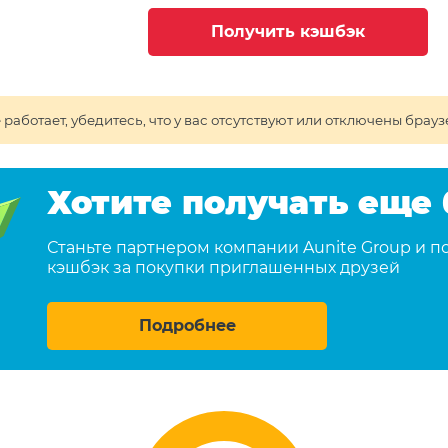
Получить кэшбэк
 работает, убедитесь, что у вас отсутствуют или отключены б
Хотите получать еще
Станьте партнером компании Aunite Group и п
кэшбэк за покупки приглашенных друзей
Подробнее