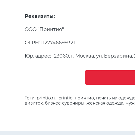
Реквизиты:
OOO "Принтио"
ОГРН: 1127746699321
Юр. адрес: 123060, г. Москва, ул. Берзарина, 2
Теги:
printio.ru
,
printio
,
принтио
,
печать на одежд
визиток
,
бизнес-сувениры
,
женская одежда
,
муж