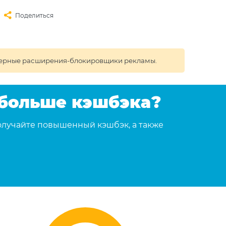
Поделиться
раузерные расширения-блокировщики рекламы.
 больше кэшбэка?
олучайте повышенный кэшбэк, а также