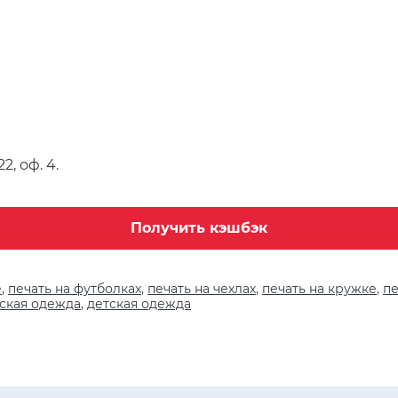
2, оф. 4.
Получить кэшбэк
е
,
печать на футболках
,
печать на чехлах
,
печать на кружке
,
пе
ская одежда
,
детская одежда