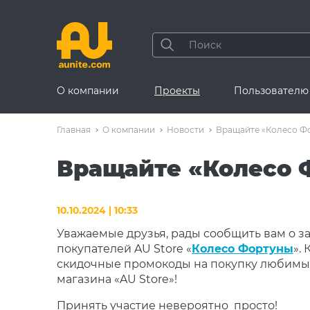
О компании
Проекты
Пользователю
Главная
О компании
Новости
Вращайте «Колесо Фо
Вращайте «Колесо 
10.10.2024 | 10:33
Уважаемые друзья, рады сообщить вам о 
покупателей AU Store «
Колесо Фортуны
».
скидочные промокоды на покупку любимых 
магазина «AU Store»!
Принять участие невероятно просто!