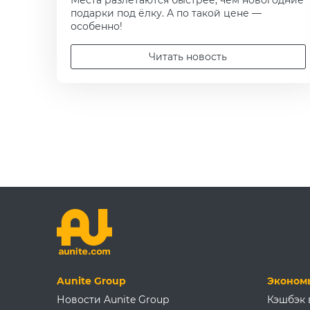
Места разлетаются быстрее, чем новогодние
подарки под ёлку. А по такой цене —
особенно!
Читать новость
Aunite Group
Эконом
Новости Aunite Group
Кэшбэк 