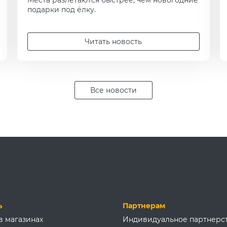
Места разлетаются быстрее, чем новогодние
подарки под ёлку.
Читать новость
Все новости
ь
Партнерам
в магазинах
Индивидуальное партнерс