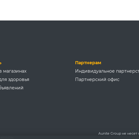
ь
Партнерам
в магазинах
Индивидуальное партнерс
для здоровья
Партнерский офис
бъявлений
Aunite Group не несет
аконом.