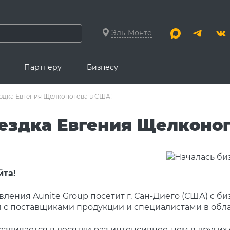
Эль-Монте
Партнеру
Бизнесу
здка Евгения Щелконогова в США!
ездка Евгения Щелконог
йта!
вления Aunite Group посетит г. Сан-Диего (США) с б
 с поставщиками продукции и специалистами в обла
звивается в десятки раз интенсивнее, чем в других