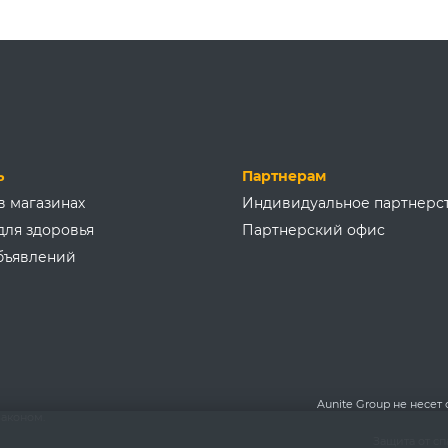
ь
Партнерам
в магазинах
Индивидуальное партнерс
для здоровья
Партнерский офис
бъявлений
Aunite Group не несет
аконом.
Защита от с