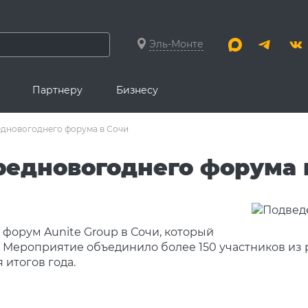
Эль-Монте
Партнеру
Бизнесу
едновогоднего форума в Сочи
редновогоднего форума 
орум Aunite Group в Сочи, который
. Мероприятие объединило более 150 участников из
 итогов года.