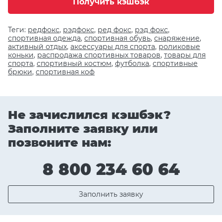
Получить кэшбэк
Теги:
редфокс
,
рэдфокс
,
ред фокс
,
рэд фокс
,
спортивная одежда
,
спортивная обувь
,
снаряжение
,
активный отдых
,
аксессуары для спорта
,
роликовые
коньки
,
распродажа спортивных товаров
,
товары для
спорта
,
спортивный костюм
,
футболка
,
спортивные
брюки
,
спортивная коф
Не зачислился кэшбэк?
Заполните заявку или
позвоните нам:
8 800 234 60 64
Заполнить заявку