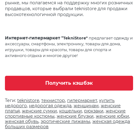
рынке, мы полагаемся на поддержку многих розничных
продавцов, которые выбрали teknistore для продажи
высокотехнологичной продукции.
Интернет-гипермаркет "
TekniStore"
предлагает одежду и
аксессуары, смартфоны, электронику, товары для дома,
игрушки, товары для красоты, товары для спорта и
активного отдыха и многое другое!
Получить кэшбэк
Теги:
teknistore
,
текнистор
,
гипермаркет
,
купить
недорого
,
недорогая одежда
,
женщинам
,
женские
платья
,
женские сумки
,
кошельки
,
рюкзаки
,
женские
спортивные костюмы
,
женские блузки
,
женские юбки
,
женская обувь
,
эротические пижамы
,
женская одежда
больших размеров