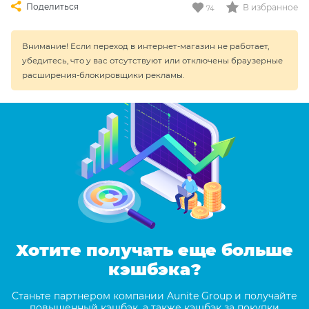
Поделиться
В избранное
74
Внимание! Если переход в интернет-магазин не работает,
убедитесь, что у вас отсутствуют или отключены браузерные
расширения-блокировщики рекламы.
Хотите получать еще больше
кэшбэка?
Станьте партнером компании Aunite Group и получайте
повышенный кэшбэк, а также кэшбэк за покупки